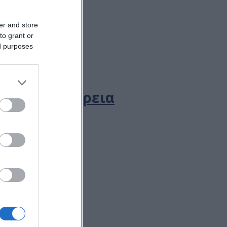
er and store
to grant or
ed purposes
την Περιφέρεια