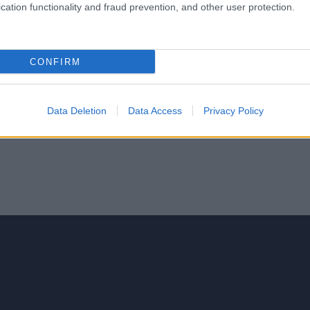
cation functionality and fraud prevention, and other user protection.
CONFIRM
ία και Ενίσχυση Startup & Spin
Data Deletion
Data Access
Privacy Policy