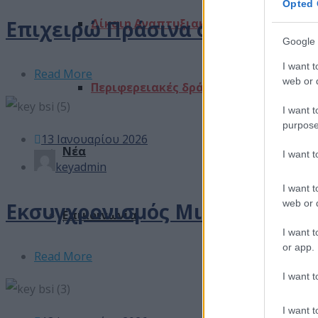
Opted 
Επιχειρώ Πράσινα στην Κρήτη
Δίκαιη Αναπτυξιακή Μετάβαση
Google 
I want t
Read More
web or d
Περιφερειακές δράσεις
I want t
purpose
13 Ιανουαρίου 2026
Νέα
I want 
keyadmin
I want t
web or d
Εκσυγχρονισμός Μικρής Επιχει
Επικοινωνία
I want t
or app.
Read More
I want t
I want t