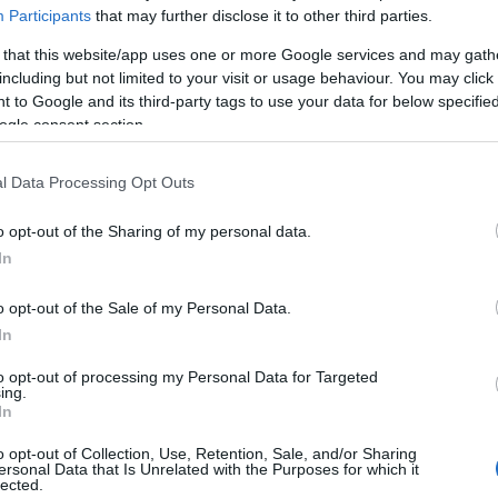
Participants
that may further disclose it to other third parties.
 that this website/app uses one or more Google services and may gath
including but not limited to your visit or usage behaviour. You may click 
 to Google and its third-party tags to use your data for below specifi
ogle consent section.
ς
l Data Processing Opt Outs
στη Δράση «Επιχειρώ Έξυπνα σ
o opt-out of the Sharing of my personal data.
In
o opt-out of the Sale of my Personal Data.
In
to opt-out of processing my Personal Data for Targeted
ing.
In
ολιτικής (ΣΣ ΚΑΠ)
o opt-out of Collection, Use, Retention, Sale, and/or Sharing
ersonal Data that Is Unrelated with the Purposes for which it
lected.