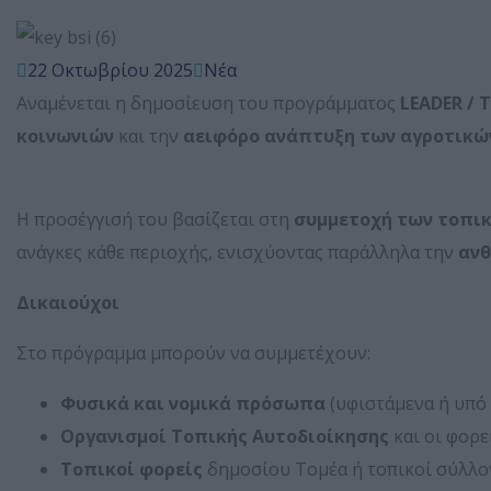
22 Οκτωβρίου 2025
Νέα
Αναμένεται η δημοσίευση του προγράμματος
LEADER / 
κοινωνιών
και την
αειφόρο ανάπτυξη των αγροτικώ
Η προσέγγισή του βασίζεται στη
συμμετοχή των τοπι
ανάγκες κάθε περιοχής, ενισχύοντας παράλληλα την
ανθ
Δικαιούχοι
Στο πρόγραμμα μπορούν να συμμετέχουν:
Φυσικά και νομικά πρόσωπα
(υφιστάμενα ή υπό
Οργανισμοί Τοπικής Αυτοδιοίκησης
και οι φορε
Τοπικοί φορείς
δημοσίου Τομέα ή τοπικοί σύλλο