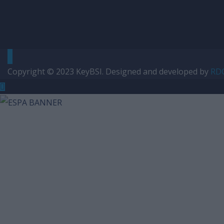
Copyright © 2023
KeyBSI
. Designed and developed by
RDC