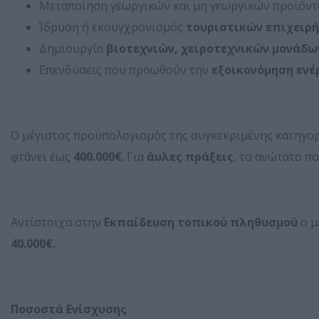
Μεταποίηση γεωργικών και μη γεωργικών προϊόντ
Ίδρυση ή εκσυγχρονισμός
τουριστικών επιχειρ
Δημιουργία
βιοτεχνιών, χειροτεχνικών μονάδω
Επενδύσεις που προωθούν την
εξοικονόμηση ενέ
Ο μέγιστος προϋπολογισμός της συγκεκριμένης κατηγορ
φτάνει έως
400.000€
. Για
άυλες πράξεις
, το ανώτατο π
Αντίστοιχα στην
Εκπαίδευση τοπικού πληθυσμού
ο μ
40.000€.
Ποσοστά Ενίσχυσης