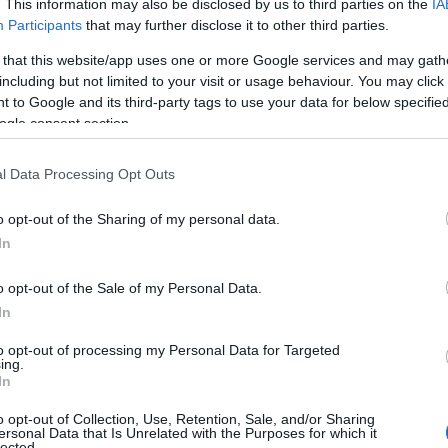
. This information may also be disclosed by us to third parties on the
IA
ιούχων επιχειρήσεων είναι οι ακόλουθες:
Participants
that may further disclose it to other third parties.
 το επενδυτικό σχέδιο να αφορά σε υφιστάμενη/ες εγκατ
 that this website/app uses one or more Google services and may gath
ν της Περιφέρειας Κρήτης πριν τη δημοσίευση της πρόσκλ
including but not limited to your visit or usage behaviour. You may click 
 to Google and its third-party tags to use your data for below specifi
/τις εγκαταστάσεις που θα υλοποιηθεί το επενδυτικό σχέδ
ogle consent section.
Ε προγενέστερη της 1/1/2023.
l Data Processing Opt Outs
ες διαχειριστικές χρήσεις για τις χρήσεις ν-2 και ν-3 πρ
o opt-out of the Sharing of my personal data.
In
τησης ανά Α.Φ.Μ.
o opt-out of the Sale of my Personal Data.
από την υποβολή της αίτησης (Κύριος ΚΑΔ ή/και ΚΑΔ που 
In
ου έτους ν-2) σε έναν (1) επιλέξιμο ΚΑΔ που ορίζει η δρά
to opt-out of processing my Personal Data for Targeted
ειστικά σε ενεργούς στη ΔΟΥ , κατά την υποβολή της αίτ
ing.
οίησης της επένδυσης.
In
 επενδυτικού σχεδίου δεν δύναται να υπερβαίνει το διπ
o opt-out of Collection, Use, Retention, Sale, and/or Sharing
ersonal Data that Is Unrelated with the Purposes for which it
3] της επιχείρησης που επετεύχθη σε μία από τις δύο πλή
lected.