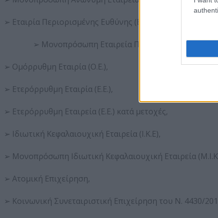
authenti
➢ Εταιρία Περιορισμένης Ευθύνης (Ε.Π.Ε.),
➢ Μονοπρόσωπη Εταιρεία Περιορισμένης Ευθύνης (
➢ Ομόρρυθμη Εταιρία (Ο.Ε.),
➢ Ετερόρρυθμη Εταιρία (Ε.Ε.),
➢ Ετερόρρυθμη Εταιρεία (Ε.Ε.) κατά μετοχές,
➢ Ιδιωτική Κεφαλαιουχική Εταιρεία (Ι.Κ.Ε),
➢ Μονοπρόσωπη Ιδιωτική Κεφαλαιουχική Εταιρεία (Μ.Ι.Κ.Ε
➢ Ατομική Επιχείρηση,
➢ Κοινωνική Συνεταιριστική Επιχείρηση του Ν. 4430/201