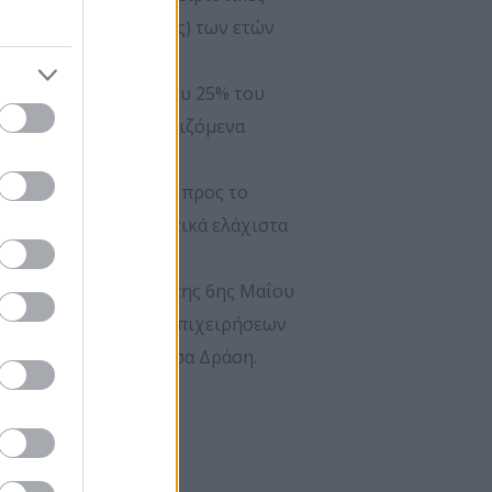
-3 έτος) και (ν-2 έτος) των ετών
 ορίζει η δράση.
άλυψη τουλάχιστον του 25% του
σης σύμφωνα με τα οριζόμενα
 «διεργασίες φιλικές προς το
ικού σχεδίου τα σχετικά ελάχιστα
61/ΕΚ της Επιτροπής της 6ης Μαΐου
κρών και των μεσαίων επιχειρήσεων
ίο στηρίζεται η παρούσα Δράση.
 :