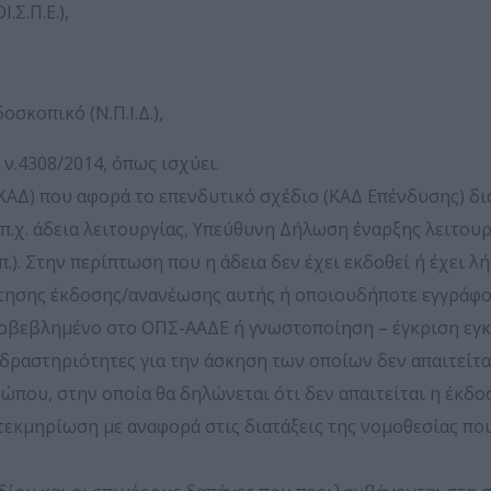
Σ.Π.Ε.),
οπικό (Ν.Π.Ι.Δ.),
ν.4308/2014, όπως ισχύει.
ΚΑΔ) που αφορά το επενδυτικό σχέδιο (ΚΑΔ Επένδυσης) δ
π.χ. άδεια λειτουργίας, Υπεύθυνη Δήλωση έναρξης λειτουρ
). Στην περίπτωση που η άδεια δεν έχει εκδοθεί ή έχει λή
ίτησης έκδοσης/ανανέωσης αυτής ή οποιουδήποτε εγγράφου
ποβεβλημένο στο ΟΠΣ-ΑΑΔΕ ή γνωστοποίηση – έγκριση εγ
δραστηριότητες για την άσκηση των οποίων δεν απαιτείται
υ, στην οποία θα δηλώνεται ότι δεν απαιτείται η έκδοσ
τεκμηρίωση με αναφορά στις διατάξεις της νομοθεσίας πο