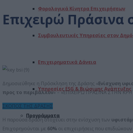
Φορολογικά Κίνητρα Επιχειρήσεων
Επιχειρώ Πράσινα 
Συμβουλευτικές Υπηρεσίες στον Δημό
Αρχική
Προγράμματα
Επιχειρώ Πράσινα στην Κρήτη
Επιχειρηματικά Δάνεια
Δημοσιεύθηκε η Πρόσκληση της Δράσης «
Ενίσχυση υφι
Υπηρεσίες ESG & Βιώσιμης Ανάπτυξης
προς το περιβάλλον
» – «ΕΠΙΧΕΙΡΩ ΠΡΑΣΙΝΑ ΣΤΗΝ ΚΡΗ
ΣΚΟΠΟΣ ΤΗΣ ΔΡΑΣΗΣ
Προγράμματα
Η παρούσα δράση στοχεύει στην ενίσχυση των
υφιστάμ
Επιχορηγούνται με
60%
οι επιχειρήσεις που επιδιώκου