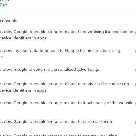
Out
ντα φορολογικά έντυπα στην ΑΑΔΕ για τα φορολογικά έτη (ν
ότησης (έτος ν) και πρέπει να είναι εντός των ορίων που
consents
ων, από τα οποία θα τεκμηριώνεται ότι είναι δυνατή η κ
o allow Google to enable storage related to advertising like cookies on
τε μέσω ιδίων πόρων είτε μέσω εξωτερικής χρηματοδότη
evice identifiers in apps.
o allow my user data to be sent to Google for online advertising
συνδέονται με τις υποκατηγορίες που χαρακτηρίζονται ως
s.
λή της αίτησης όσο και κατά την ολοκλήρωση του επενδυτ
to allow Google to send me personalized advertising.
ληση.
 Μεσαίας επιχείρησης όπως ορίζεται στη Σύσταση 2003/3
o allow Google to enable storage related to analytics like cookies on
651/2014 σχετικά με τον ορισμό των πολύ μικρών, των μι
evice identifiers in apps.
ν. (ΕΕ)2831/2023 (OJ L 15.12.2023) (De Minimis) στον οπο
o allow Google to enable storage related to functionality of the website
υθες μορφές επιχειρήσεων εταιρικού/εμπορικού χαρακτήρα
o allow Google to enable storage related to personalization.
o allow Google to enable storage related to security, including