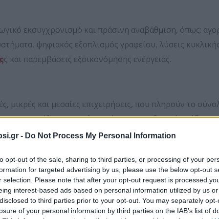
ωγικό εκσυγχρονισμό και πράσινη αναβάθμιση, όπως: αγο
στήματα, ψηφιακός εξοπλισμός γραφείου, λύσεις κυκλικής
ος και παρεμβάσεις εξοικονόμησης ενέργειας.
ς
ρές, μικρές και μεσαίες επιχειρήσεις, που πληρούν το σ
ς και προτίθενται να υλοποιήσουν επενδυτικό σχέδιο στ
οβολή της αίτησης, και επιλέξιμο ΚΑΔ επένδυσης σε εγκατ
si.gr -
Do Not Process My Personal Information
της δράσης.
to opt-out of the sale, sharing to third parties, or processing of your per
σκοπούς της δράσης νοούνται οι επιχειρήσεις που
έχουν συ
formation for targeted advertising by us, please use the below opt-out s
r selection. Please note that after your opt-out request is processed y
ης αίτησης χρηματοδότησης διαθέτουν δύο πλήρεις κλεισμέ
ολιτικής (ΣΣ ΚΑΠ)
eing interest-based ads based on personal information utilized by us or
ίτησης χρηματοδότησης (έτος ν).
disclosed to third parties prior to your opt-out. You may separately opt-
losure of your personal information by third parties on the IAB’s list of