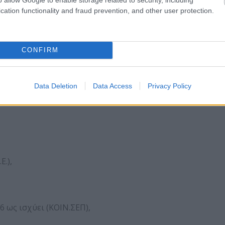
cation functionality and fraud prevention, and other user protection.
Μ.Ε.Π.Ε.),
CONFIRM
Data Deletion
Data Access
Privacy Policy
.),
6 ως ισχύει (ΚΟΙΝ.ΣΕΠ),