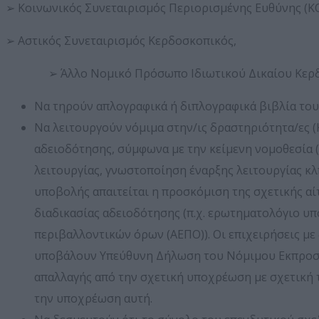
➢ Κοινωνικός Συνεταιρισμός Περιορισμένης Ευθύνης (ΚΟΙ.
➢ Αστικός Συνεταιρισμός Κερδοσκοπικός,
➢ Άλλο Νομικό Πρόσωπο Ιδιωτικού Δικαίου Κερδοσκ
Nα τηρούν απλογραφικά ή διπλογραφικά βιβλία του 
Να λειτουργούν νόμιμα στην/ις δραστηριότητα/ες (
αδειοδότησης, σύμφωνα με την κείμενη νομοθεσία (
λειτουργίας, γνωστοποίηση έναρξης λειτουργίας κλπ.
υποβολής απαιτείται η προσκόμιση της σχετικής α
διαδικασίας αδειοδότησης (π.χ. ερωτηματολόγιο υ
περιβαλλοντικών όρων (ΑΕΠΟ)). Οι επιχειρήσεις με 
υποβάλουν Υπεύθυνη Δήλωση του Νόμιμου Εκπροσώπο
απαλλαγής από την σχετική υποχρέωση με σχετική 
την υποχρέωση αυτή.